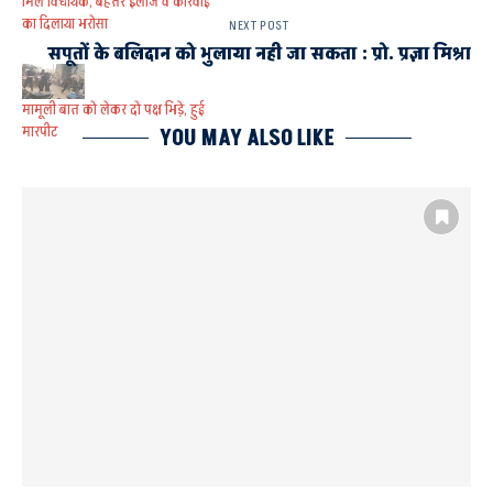
मिले विधायक, बेहतर इलाज व कार्रवाई
का दिलाया भरोसा
NEXT POST
सपूतों के बलिदान को भुलाया नही जा सकता : प्रो. प्रज्ञा मिश्रा
मामूली बात को लेकर दो पक्ष भिड़े, हुई
मारपीट
YOU MAY ALSO LIKE
AYODHYA
DIST. HOSPITAL AYODHYA
जिला अस्पताल में महिला परामर्शदाता व चिकित्सक विवाद
दोनों पक्षों में हुआ समझौता
सीएमएस और अधीक्षक ने ली जिम्मेदारी