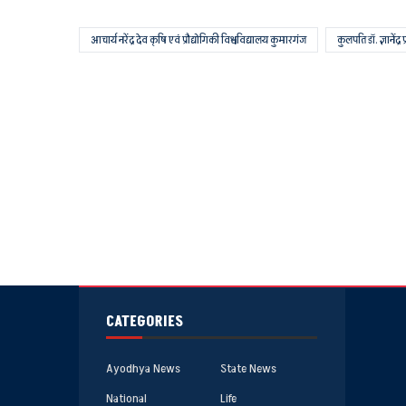
आचार्य नरेंद्र देव कृषि एवं प्रौद्योगिकी विश्वविद्यालय कुमारगंज
कुलपति डॉ. ज्ञानेंद्
CATEGORIES
Ayodhya News
State News
National
Life