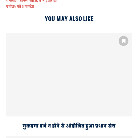
रामलीला आपसी सौहार्द व भाईचारे का
प्रतीक: प्रवेश पाण्डेय
YOU MAY ALSO LIKE
45 वर्ष पुरानी रामलीला
AYODHYA
RUDAULI NEWS
विधायक ने किया उद्घाटन
विधायक रामचंद्र यादव
मुकदमा दर्ज न होने से आंदोलित हुआ प्रधान संघ