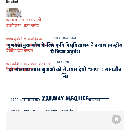
Related
समाज की सेवा करना पहली
प्राथमिकता : राजन पाण्डेय
PREVIOUS POST
बसपा सुप्रीमों के जन्मदिन पर
गुणवत्तायुक्त शोध के लिए कृषि विश्वविद्यालय ने दयाल इंडस्ट्रीज
समाजसेवी ने 11 हजार जरूरतमंदों को
वितरित किया कम्बल
से किया अनुबंध
NEXT POST
समाजसेवी राजन पाण्डेय ने गरीबों में
हर साल 10 लाख युवाओं को रोजगार देगी “आप” : सभाजीत
वितरित किया कम्बल
सिंह
YOU MAY ALSO LIKE
10500 गरीबों को वितरित किया कम्बल
AYODHYA
MILKIPUR
शिवनाथपुर कुमारगंज
समाजसेवी राजन पाण्डेय