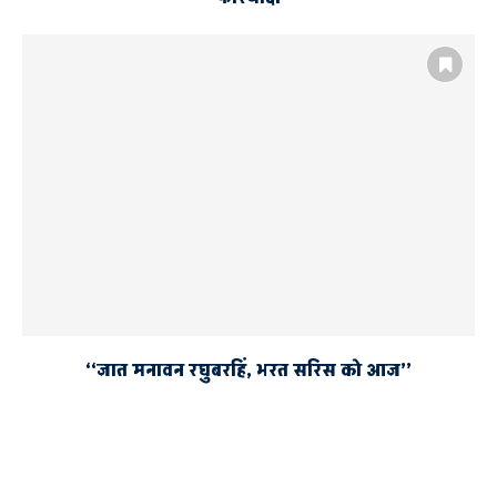
‘‘जात मनावन रघुबरहिं, भरत सरिस को आज’’