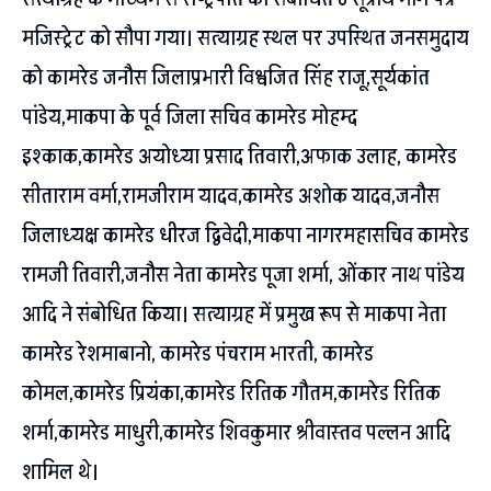
मजिस्ट्रेट को सौपा गया। सत्याग्रह स्थल पर उपस्थित जनसमुदाय
को कामरेड जनौस जिलाप्रभारी विश्वजित सिंह राजू,सूर्यकांत
पांडेय,माकपा के पूर्व जिला सचिव कामरेड मोहम्द
इश्काक,कामरेड अयोध्या प्रसाद तिवारी,अफाक उलाह, कामरेड
सीताराम वर्मा,रामजीराम यादव,कामरेड अशोक यादव,जनौस
जिलाध्यक्ष कामरेड धीरज द्विवेदी,माकपा नागरमहासचिव कामरेड
रामजी तिवारी,जनौस नेता कामरेड पूजा शर्मा, ओंकार नाथ पांडेय
आदि ने संबोधित किया। सत्याग्रह में प्रमुख रूप से माकपा नेता
कामरेड रेशमाबानो, कामरेड पंचराम भारती, कामरेड
कोमल,कामरेड प्रियंका,कामरेड रितिक गौतम,कामरेड रितिक
शर्मा,कामरेड माधुरी,कामरेड शिवकुमार श्रीवास्तव पल्लन आदि
शामिल थे।