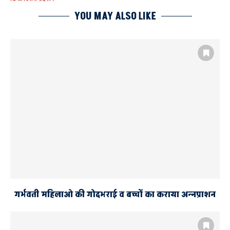
YOU MAY ALSO LIKE
AYODHYA
AYODHYA AND FAIZABAD
तिकोनिया पार्क
बेतहाशा बढ़ रही महंगाई
राष्ट्रीय लोकदल
विरोध प्रदर्शन
गर्भवती महिलाओ की गोदभराई व बच्चों का कराया अन्नप्राशन