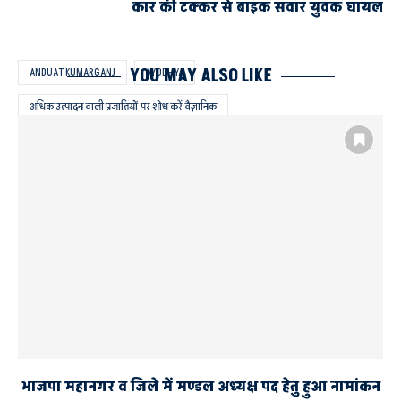
कार की टक्कर से बाइक सवार युवक घायल
YOU MAY ALSO LIKE
ANDUAT KUMARGANJ
AYODHYA
अधिक उत्पादन वाली प्रजातियों पर शोध करें वैज्ञानिक
आचार्य नरेंद्र देव कृषि एवं प्रौद्योगिक विश्वविद्यालय
किसानों की बेहतरी का हुआ प्रयास
डा. बिजेन्द्र सिंह
रबी-2025-26 तकनीकी कार्यक्रम में वैज्ञानिकों ने किए संवाद
भाजपा महानगर व जिले में मण्डल अध्यक्ष पद हेतु हुआ नामांकन