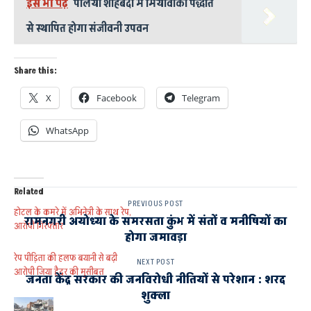
इसे भी पढ़े
पलिया शाहबदी में मियावाकी पद्धति
से स्थापित होगा संजीवनी उपवन
Share this:
X
Facebook
Telegram
WhatsApp
Related
PREVIOUS POST
होटल के कमरे में अभिनेत्री के साथ रेप,
रामनगरी अयोध्या के समरसता कुंभ में संतों व मनीषियों का
आरोपी गिरफ्तार
होगा जमावड़ा
रेप पीड़िता की हलफ बयानी से बढ़ी
NEXT POST
आरोपी जिया हैदर की मुसीबत
जनता केंद्र सरकार की जनविरोधी नीतियों से परेशान : शरद
शुक्ला