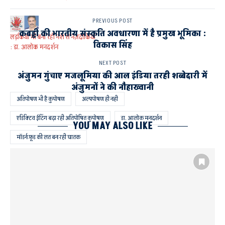
PREVIOUS POST
कबड्डी की भारतीय संस्कृति अवधारणा में है प्रमुख भूमिका :
लड़कियां भी बना रही नशे से नज़दीकियां
विकास सिंह
: डा. आलोक मनदर्शन
NEXT POST
अंजुमन गुंचाए मजलूमिया की आल इंडिया तरही शब्बेदारी में
अंजुमनों ने की नौहाख्वानी
अतिपोषण भी है कुपोषण
अल्पपोषण ही नही
एडिक्टिव ईटिंग बढ़ा रही अतिपोषित कुपोषण
डा. आलोक मनदर्शन
YOU MAY ALSO LIKE
मॉडर्न फ़ूड की लत बन रही घातक