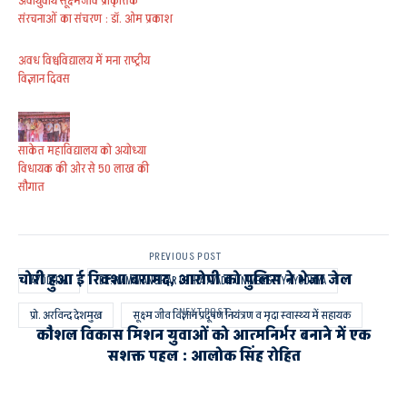
अवायुवीय सूक्ष्मजीव प्राकृतिक
संरचनाओं का संचरण : डॉ. ओम प्रकाश
अवध विश्वविद्यालय में मना राष्ट्रीय
विज्ञान दिवस
साकेत महाविद्यालय को अयोध्या
विधायक की ओर से 50 लाख की
सौगात
PREVIOUS POST
चोरी हुआ ई रिक्शा बरामद, आरोपी को पुलिस ने भेजा जेल
AYODHYA
DR. RAM MANOHAR LOHIA AVADH UNIVERSITY AYODHYA
NEXT POST
प्रो. अरविन्द देशमुख
सूक्ष्म जीव विज्ञान प्रदूषण नियंत्रण व मृदा स्वास्थ्य में सहायक
कौशल विकास मिशन युवाओं को आत्मनिर्भर बनाने में एक
सशक्त पहल : आलोक सिंह रोहित