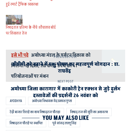
हुई स्मार्ट ट्रैफिक व्यवस्था
निषादराज प्रतिमा के नीचे शौचालय बोर्ड
पर सियासत तेज
इसे भी पढ़े
अयोध्या मंडल के पर्यटन विकास को
PREVIOUS POST
जीडीपी को बढ़ाने में पशु पोषण का महत्वपूर्ण योगदान : डा.
मिलेगी नई दिशा, 110 करोड़ रुपये की 41
राघवेंद्र
परियोजनाओं पर मंथन
NEXT POST
अयोध्या जिला कारागार में काकोरी ट्रेन एक्शन से जुड़े दुर्लभ
दस्तावेजों की प्रदर्शनी 26 नवंबर को
AYODHYA
अयोध्या विधायक वेद प्रकाश गुप्ता
टेढ़ी बाजार तिराहे का नाम निषादराज चौराहा
निषाद राज की मूर्ति का अनावरण
YOU MAY ALSO LIKE
निषादराज चौराहे पर स्थापित
पूर्व सांसद लल्लू सिंह