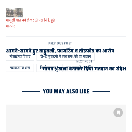
मामूली बात को लेकर दो पक्ष भिड़े, हुई
मारपीट
PREVIOUS POST
आमने-सामने हुए बाहुबली, फायरिंग व तोड़फोड का आरोप
गोसाईगंज विवाद
दो-दो मुकदमों में सात समर्थकों का चालान
NEXT POST
महाराजगंज थाना
मिली जमानत
सपा प्रत्याशीअभय सिंह
मानव श्रृंखला बनाकर दिया मतदान का संदेश
YOU MAY ALSO LIKE