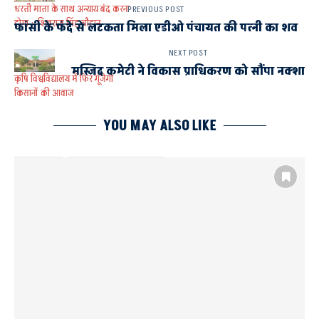
धरती माता के साथ अन्याय बंद करना
PREVIOUS POST
होगा : शिवराज सिंह चौहान
फांसी के फंदे से लटकता मिला एडीओ पंचायत की पत्नी का शव
NEXT POST
मस्जिद कमेटी ने विकास प्राधिकरण को सौंपा नक्शा
कृषि विश्वविद्यालय में फिर गूंजेगी
किसानों की आवाज
YOU MAY ALSO LIKE
AYODHYA
AYODHYA AND FAIZABAD
आचार्य नरेन्द्र देव कृषि एवं प्रौद्योगिक विश्वविद्यालय कुमारगंज
धान की नर्सरी
धान की नर्सरी प्रबंधन
सावधानियां बरतें किसान
सुझाव