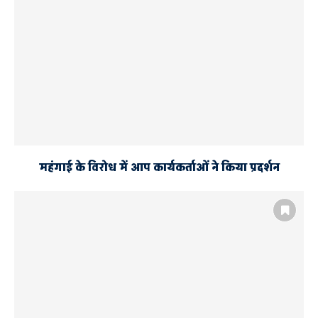
AYODHYA AND FAIZABAD
गर्भवती महिला के लिए किया रक्तदान
जनेश्वर मिश्र सेवा फॉउंडेशन
महंगाई के विरोध में आप कार्यकर्ताओं ने किया प्रदर्शन