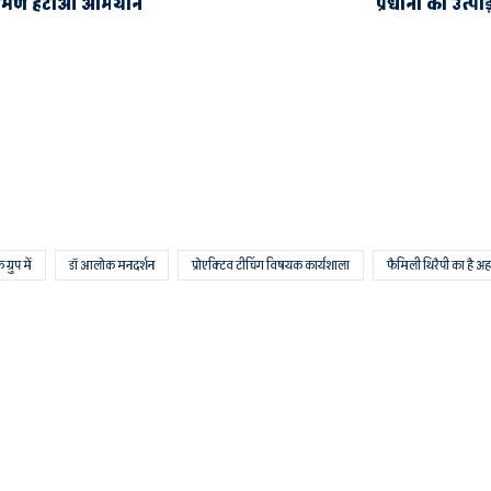
िक्रमण हटाओ अभियान
प्रधानों का उत्प
रुप में
डॉ आलोक मनदर्शन
प्रोएक्टिव टीचिंग विषयक कार्यशाला
फैमिली थिरैपी का है अ