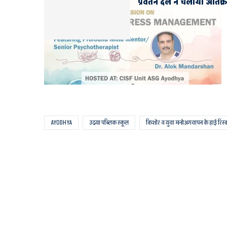
प्रवर्तन दल ने चलाया अत
AYODHYA
उदया पब्लिक स्कूल
किशोर व युवा मनोअगवापन के हाई रिस्क ग्