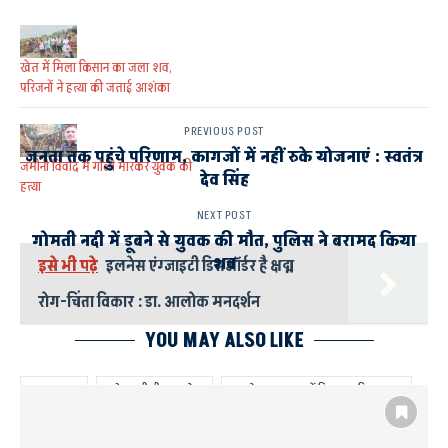
खेत में मिला किसान का जला शव,
परिजनों ने हत्या की जताई आशंका
PREVIOUS POST
जनता तक पहुंचे परिणाम, कागजों में नहीं रुके योजनाएं : स्वतंत्र
जमीनी विवाद में गोली मारकर युवक की
देव सिंह
हत्या
NEXT POST
गोमती नदी में डूबने से युवक की मौत, पुलिस ने बरामद किया
शव
इसे भी पढ़े
इलनेस एंग्जाइटी डिसऑर्डर है क्षद्म
रोग-चिंता विकार : डा. आलोक मनदर्शन
YOU MAY ALSO LIKE
AYODHYA
कोतवाली बीकापुर क्षेत्र
घर के बाहर छप्पर में मिला क्षत विक्षत शव
धारदार हथियार से युवक की हत्या जीआईसी परिसर में मिला शव