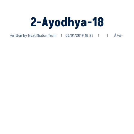
2-Ayodhya-18
written by
Next Khabar Team
03/01/2019 18:27
A+
A-