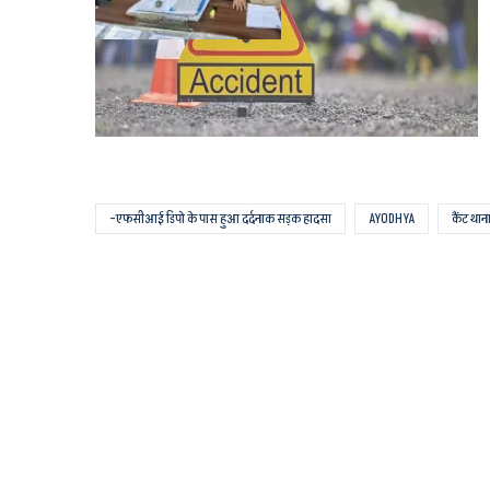
-एफसीआई डिपो के पास हुआ दर्दनाक सड़क हादसा
AYODHYA
कैंट थाना क