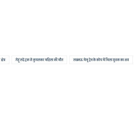
्षेत्र
गेहूं लदे ट्रक से कुचलकर महिला की मौत
लखनऊ मेमू ट्रेन के कोच में मिला युवक का शव