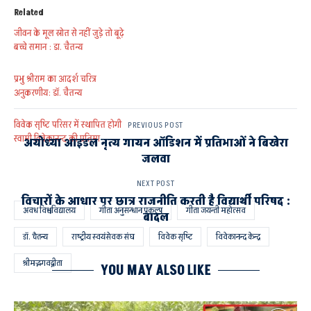
Related
जीवन के मूल स्रोत से नहीं जुड़े तो बूढ़े
बच्चे समान : डा. चैतन्य
प्रभु श्रीराम का आदर्श चरित्र
अनुकरणीय: डाॅ. चैतन्य
विवेक सृष्टि परिसर में स्थापित होगी
PREVIOUS POST
स्वामी विवेकानन्द की प्रतिमा
अयोध्या आइडल नृत्य गायन ऑडिशन में प्रतिभाओं ने बिखेरा
जलवा
NEXT POST
विचारों के आधार पर छात्र राजनीति करती है विद्यार्थी परिषद :
अवध विश्वविद्यालय
गीता अनुसन्धान प्रकल्प
गीता जयन्ती महोत्सव
बादल
डॉ. चैतन्य
राष्ट्रीय स्वयंसेवक संघ
विवेक सृष्टि
विवेकानन्द केन्द्र
श्रीमद्भगवद्गीता
YOU MAY ALSO LIKE