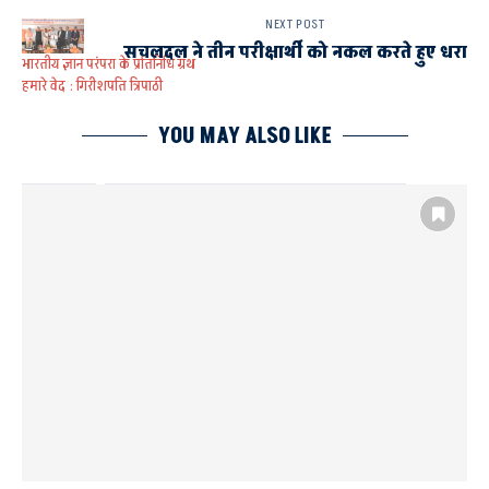
NEXT POST
सचलदल ने तीन परीक्षार्थी को नकल करते हुए धरा
भारतीय ज्ञान परंपरा के प्रतिनिधि ग्रंथ
हमारे वेद : गिरीशपति त्रिपाठी
YOU MAY ALSO LIKE
AYODHYA
DR. RAM MANOHAR LOHIA AVADH UNIVERSITY AYODHYA
इंडस्ट्री एक्सपर्ट का व्याख्यान
नोमान अजीज खान
मार्केट वैल्यू को देखते हुए स्किल विकसित करेंः