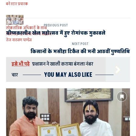
बने स्टार प्रचारक
PREVIOUS POST
लोकतांत्रिक अधिकारों के साथ
ग्रीष्मकालीन खेल महोत्सव में हुए रोमांचक मुकाबले
खिलवाड़ नहीं किया जाएगा बर्दाश्त :
तेज नारायण पाण्डेय
NEXT POST
किसानों के मसीहा टिकैत की मनी आठवीं पुण्यतिथि
इसे भी पढ़े
प्रशासन ने खाली कराया बंगला नंबर
YOU MAY ALSO LIKE
चार
AYODHYA AND FAIZABAD
सपा प्रदेश सचिव जयशंकर पाण्डेय गोरखपुर में करेंगे प्रचार