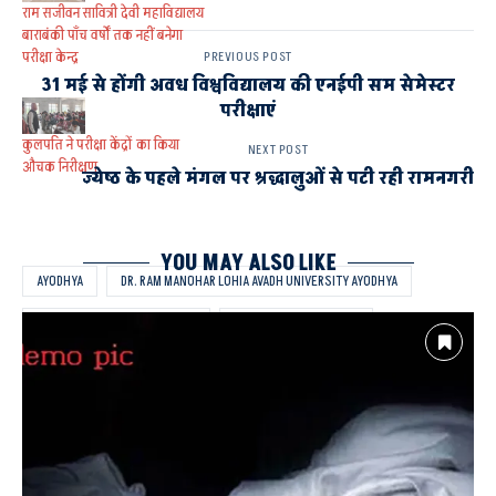
राम सजीवन सावित्री देवी महाविद्यालय
बाराबंकी पाँच वर्षों तक नहीं बनेगा
परीक्षा केन्द्र
PREVIOUS POST
31 मई से होंगी अवध विश्वविद्यालय की एनईपी सम सेमेस्टर
परीक्षाएं
कुलपति ने परीक्षा केंद्रों का किया
NEXT POST
औचक निरीक्षण
ज्येष्ठ के पहले मंगल पर श्रद्धालुओं से पटी रही रामनगरी
YOU MAY ALSO LIKE
AYODHYA
DR. RAM MANOHAR LOHIA AVADH UNIVERSITY AYODHYA
अवध विश्वविद्यालय परीक्षा का विरोध
कुलपति की ऑनलाइन बैठक
ग्रीष्मावकाश होने के बाद परीक्षा
म्यूट किए जाने का लगाया आरोप
साकेत के प्राध्यापकों ने वापस की उत्तरपुस्तिकाओं की गाड़ी
साकेत महाविद्यालय