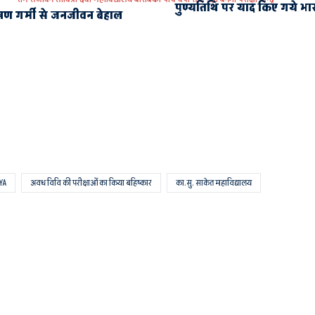
पुण्यतिथि पर याद किए गये भारत 
 गर्मी से जनजीवन बेहाल
YA
अवध विवि की परीक्षाओं का किया बहिष्कार
का.सु. साकेत महाविद्यालय