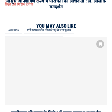
मासूम-यौनशोषण कृत्य में परिचितों की अधिकता : डा. आलोक
रिश्वत लेते रंगे हाथ दबोचा
मनदर्शन
YOU MAY ALSO LIKE
AYODHYA
एंटी करप्शन टीम की कार्रवाई से मचा हड़कंप
रुदौली तहसील में तैनात लेखपाल रिश्वत लेते गिरफ्तार