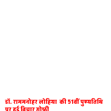
डाॅ. राममनोहर लोहिया की 51वीं पुण्यतिथि
पर हुई विचार गोष्ठी