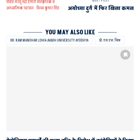
NEXT POST
पवित्र सरयू नदी हमारी सांस्कृतिक व
अयोध्या दुर्ग में फिर खिला कमल
आध्यात्मिक पहचान : विनय कुमार सिंह
YOU MAY ALSO LIKE
DR. RAM MANOHAR LOHIA AVADH UNIVERSITY AYODHYA
प्रो. एस.एस. मिश्र
शोध प्रविधि विषय पर राष्ट्रीय कार्यशाला का तीसरा दिन
शोध में सांख्यिकी डेटा को सुसंगत तरीके से करे प्रयोगः