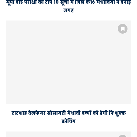
यूपी बोर्ड परीक्षा की टॉप 10 सूची में जिले के16 मेधावियों ने बनाई
जगह
टाटशाह वेलफेयर सोसायटी मेधावी बच्चों को देगी निःशुल्क
कोचिंग