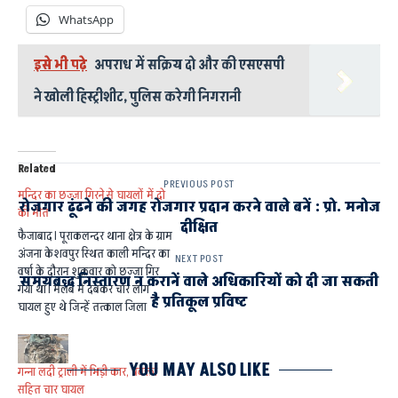
WhatsApp
इसे भी पढ़े
अपराध में सक्रिय दो और की एसएसपी
ने खोली हिस्ट्रीशीट, पुलिस करेगी निगरानी
Related
PREVIOUS POST
मन्दिर का छज्जा गिरने से घायलों में दो
रोजगार ढूंढने की जगह रोजगार प्रदान करने वाले बनें : प्रो. मनोज
की मौत
दीक्षित
फैजाबाद। पूराकलन्दर थाना क्षेत्र के ग्राम
अंजना केशवपुर स्थित काली मन्दिर का
NEXT POST
वर्षा के दौरान शुक्रवार को छज्जा गिर
समयबद्ध निस्तारण न करानें वाले अधिकारियों को दी जा सकती
गया था। मलबे में दबकर चार लोग
है प्रतिकूल प्रविष्ट
घायल हुए थे जिन्हें तत्काल जिला
चिकित्सालय पहुंचाया गया था। गम्भीर
रूप से घायल 28 वर्षीय अजय पाण्डेय
पुत्र जमुना पाण्डेय को तत्काल ट्रामा…
YOU MAY ALSO LIKE
गन्ना लदी ट्राली में भिड़ी कार, प्रवक्ता
सहित चार घायल