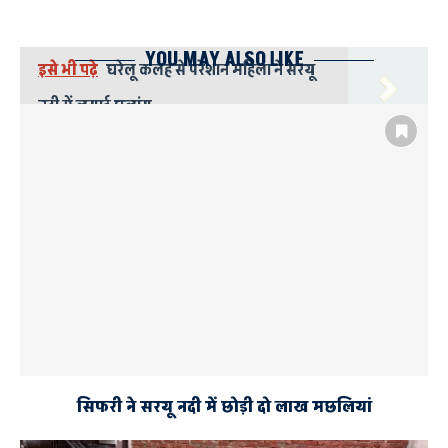
YOU MAY ALSO LIKE
इसे भी पढ़े
घरेलू कलह से परेशान महिला ने सरयू
नदी में लगाई छलांग
AYODHYA
शिव नारायण फोर्स अयोध्या
श्री राम दर्शन कैंप का उद्घाटन
सिफरी ने सरयू नदी में छोड़ी दो लाख मछलियां