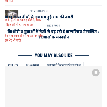
की मौत
PREVIOUS POST
बारह लाख दीयों से जगमग हुई राम की नगरी
खड़ी ट्रॉली से टकराई बोलेरो, कैंसर
पीड़ित की मौत, पांच घायल
NEXT POST
किशोरो व युवाओं में तेजी से बढ़़ रही है कम्पल्सिव गैम्बलिंग :
ट्रेन से कटकर दो सगे भाइयों की मौत,
डा.आलोक मनदर्शन
35 भेड़ भी कटी
YOU MAY ALSO LIKE
AYODHYA
GOSAIGANJ
अलनाभारी बिलहरघाट रेलवे स्टेशन
थाना महराजगंज
पति-पत्नी व दो बच्चों की मौत