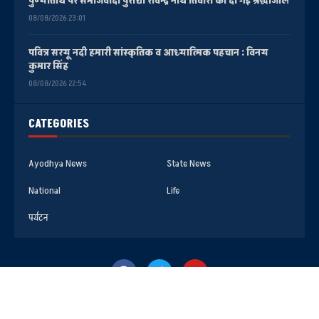
पुण्यतिथि पर समाजवादी पुरोधा रविन्द्र नाथ तिवारी को दी गई श्रद्धांजलि
08/08/2026 23:01
पवित्र सरयू नदी हमारी सांस्कृतिक व आध्यात्मिक पहचान : विनय
कुमार सिंह
08/08/2026 22:54
CATEGORIES
Ayodhya News
State News
National
Life
पर्यटन
@2025- All Right Reserved. Faizabad Media Center AYODHYA