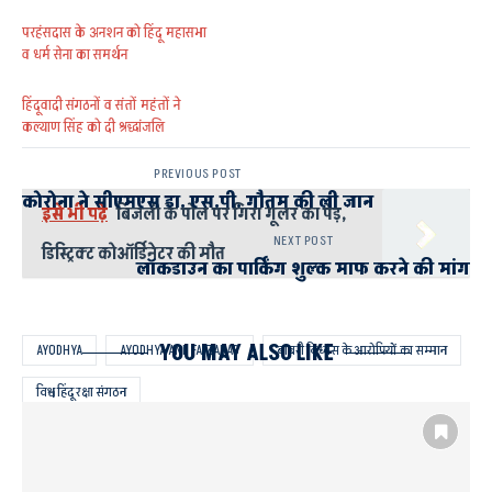
परहंसदास के अनशन को हिंदू महासभा
व धर्म सेना का समर्थन
हिंदूवादी संगठनों व संतों महंतों ने
कल्याण सिंह को दी श्रद्धांजलि
PREVIOUS POST
कोरोना ने सीएमएस डा. एस.पी. गौतम की ली जान
इसे भी पढ़े
बिजली के पोल पर गिरा गूलर का पेड़,
NEXT POST
डिस्ट्रिक्ट कोऑर्डिनेटर की मौत
लॉकडाउन का पार्किंग शुल्क माफ करने की मांग
YOU MAY ALSO LIKE
AYODHYA
AYODHYA AND FAIZABAD
बाबरी विध्वंस के आरोपियों का सम्मान
विश्व हिंदू रक्षा संगठन