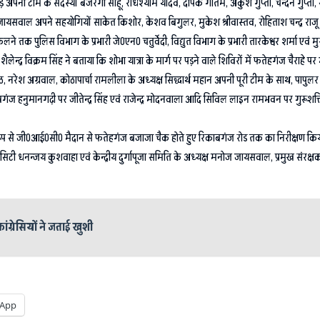
नी टीम के सदस्यों बजरंगी साहू, राधेश्याम यादव, दीपक गौतम, अंकुश गुप्ता, चन्दन गुप्ता, स
ाल अपने सहयोगियों साकेत किशोर, केशव बिगुलर, मुकेश श्रीवास्तव, रोहिताश चन्द्र राजू आदि 
िकलने तक पुलिस विभाग के प्रभारी जे0एन0 चतुर्वेदी, विद्युत विभाग के प्रभारी तारकेश्वर शर्मा 
ा0 शैलेन्द्र विक्रम सिंह ने बताया कि शोभा यात्रा के मार्ग पर पड़ने वाले शिविरों में फतेहगंज 
ठ, नरेश अग्रवाल, कोठापार्चा रामलीला के अध्यक्ष सिद्धार्थ महान अपनी पूरी टीम के साथ, पापु
िकाबगंज हनुमानगढ़ी पर जीतेन्द्र सिंह एवं राजेन्द्र मोदनवाला आदि सिविल लाइन रामभवन पर गुरूशक्ति सि
संयुक्त रूप से जी0आई0सी0 मैदान से फतेहगंज बजाजा चैक होते हुए रिकाबगंज रोड तक का निरीक्षण 
टी धनन्जय कुशवाहा एवं केन्द्रीय दुर्गापूजा समिति के अध्यक्ष मनोज जायसवाल, प्रमुख संरक्षक 
ंग्रेसियों ने जताई खुशी
App