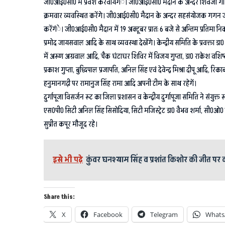
जी0आई0सी0 में प्रवेश करवायेगंे। जी0आई0सी0 मैदान के अन्दर शिवजी गौड़ अप
क्रमवार व्यवस्थित करेंगे। जी0आई0सी0 मैदान के अन्दर सहसंयोजक गगन जायसव
करेंगंे। जी0आई0सी0 मैदान में 19 अक्टूबर प्रातः 6 बजे से अन्तिम प्रतिमा न
प्रमोद जायसवाल आदि के साथ व्यवस्था देखेंगे। केन्द्रीय समिति के प्रवक्ता ड
में अरूण अग्रवाल आदि, चैक घंटाघर शिविर में विजय गुप्ता, डा0 राकेश वशिष्
प्रकाश गुप्ता, बुद्धिपाल प्रजापति, अनिल सिंह एवं देवेन्द्र मिश्रा दीपू आदि, र
हनुमानगढ़ी पर रामानुज सिंह रामा आदि अपनी टीम के साथ रहेगें।
दुर्गापूजा विसर्जन रूट का जिला प्रशासन व केन्द्रीय दुर्गापूजा समिति ने 
एस0पी0 सिटी अनिल सिंह सिसोदिया, सिटी मजिस्ट्रेट डा0 वैभव शर्मा, सी0ओ0 सि
सुप्रीत कपूर मौजूद रहे।
इसे भी पढ़े
कुंवर घनश्याम सिंह व प्रशांत किशोर की जीत पर का
Share this:
X
Facebook
Telegram
Whats