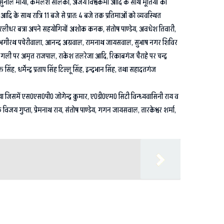
ुनील मौर्या, कमलेश सोलंकी, अजय विश्वकर्मा आदि के साथ मूर्तियों को
के साथ रात्रि 11 बजे से प्रातः 4 बजे तक प्रतिमाओं को व्यवस्थित
एवं मुरलीधर बत्रा अपने सहयोगियों अशोक कनक, संतोष पाण्डेय, अवधेश तिवारी,
चैराहे पर भगीरथ पचेरीवाला, आनन्द अग्रवाल, रामनाथ जायसवाल, सुभाष नगर शिविर
लर गली पर अमृत राजपाल, राकेश तलरेजा आदि, रिकाबगंज चैराहे पर चन्द्र
ंह, धर्मेन्द्र प्रताप सिंह टिल्लू सिंह, इन्द्रभान सिंह, तथा सहादतगंज
किया जिसमें एस0एस0पी0 जोगेन्द्र कुमार, ए0डी0एम0 सिटी विन्ध्यवासिनी राय व
विजय गुप्ता, प्रेमनाथ राय, संतोष पाण्डेय, गगन जायसवाल, तारकेश्वर शर्मा,