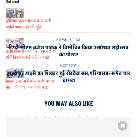
Related
होलिका दहन स्थल पर बनेगा पार्क,
लगेगी बाबा साहब की मूर्ति
PREVIOUS POST
डिप्टी सीएम ब्रजेश पाठक ने विमोचित किया अयोध्या महोत्सव
ऋषि टोला से सब्जी मंडी तक नाले की
का पोस्टर
होगी विशेष सफाई, बढ़ेगी गहराई
NEXT POST
हाइवे पर हादसे का शिकार हुई रोडवेज बस,परिचालक समेत चार
घायल
दिल्ली दरवाजा में बनेगा पार्क, कच्चा
नाला को पक्का बनवाने का वादा
YOU MAY ALSO LIKE
AYODHYA
कौशलपुरी कॉलोनी में जल्द होगा जल निकासी का प्रबंध
टूटी नालियों की होगी मरम्मत
महापौर एवं नगर आयुक्त ने की स्वछता टीम की सराहना