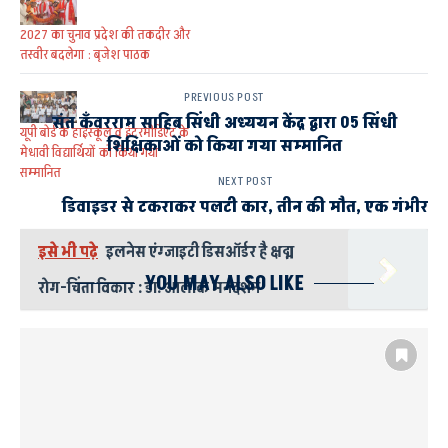
2027 का चुनाव प्रदेश की तकदीर और
तस्वीर बदलेगा : बृजेश पाठक
PREVIOUS POST
संत कँवरराम साहिब सिंधी अध्ययन केंद्र द्वारा 05 सिंधी
यूपी बोर्ड के हाईस्कूल व इंटरमीडिएट के
शिक्षिकाओं को किया गया सम्मानित
मेधावी विद्यार्थियों को किया गया
सम्मानित
NEXT POST
डिवाइडर से टकराकर पलटी कार, तीन की मौत, एक गंभीर
इसे भी पढ़े
इलनेस एंग्जाइटी डिसऑर्डर है क्षद्म
YOU MAY ALSO LIKE
रोग-चिंता विकार : डा. आलोक मनदर्शन
उप मुख्यमंत्री डॉ दिनेश शर्मा
कोविड-19 वैक्सीनेशन कैंप
ला-मार्ट गर्ल्स इंटर कालेज लखनऊ