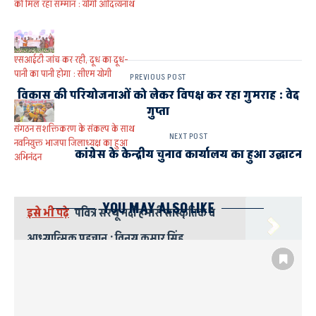
को मिल रहा सम्मान : योगी आदित्यनाथ
एसआईटी जांच कर रही, दूध का दूध-
पानी का पानी होगा : सीएम योगी
PREVIOUS POST
विकास की परियोजनाओं को लेकर विपक्ष कर रहा गुमराह : वेद
गुप्ता
संगठन सशक्तिकरण के संकल्प के साथ
NEXT POST
नवनियुक्त भाजपा जिलाध्यक्ष का हुआ
कांग्रेस के केन्द्रीय चुनाव कार्यालय का हुआ उद्घाटन
अभिनंदन
YOU MAY ALSO LIKE
इसे भी पढ़े
पवित्र सरयू नदी हमारी सांस्कृतिक व
आध्यात्मिक पहचान : विनय कुमार सिंह
#UPELECTION2022
AYODHYA
MILKIPUR