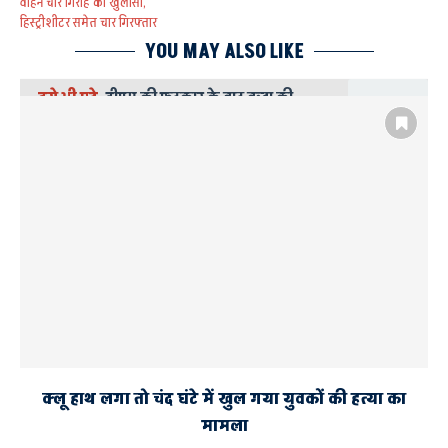
वाहन चोर गिरोह का खुलासा,
हिस्ट्रीशीटर समेत चार गिरफ्तार
YOU MAY ALSO LIKE
इसे भी पढ़े
डीएम की फटकार के बाद वृद्धा की
भूमि की होगी दोबारा पैमाइश, अवैध इंटरलॉकिंग
पर रोक के निर्देश
क्लू हाथ लगा तो चंद घंटे में खुल गया युवकों की हत्या का
मामला