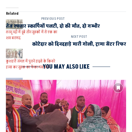
Related
PREVIOUS POST
तेज रफ्तार स्कार्पियों पलटी, दो की मौत, दो गम्भीर
सरयू नदी में डूबे तीन युवकों में से एक का
NEXT POST
शव बरामद
कोटेदार को दिनदहाड़े मारी गोली, ट्रामा सेंटर रिफर
कुशहरी जंगल में पुराने हाइवे के किनारे
YOU MAY ALSO LIKE
हत्या कर युवक का फेंका गया शव
सरयू नदी में नहाने गये तीन युवक की
डूबने से मौत