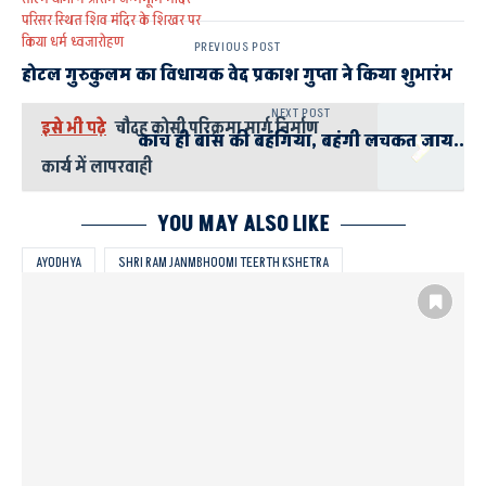
परिसर स्थित शिव मंदिर के शिखर पर
किया धर्म ध्वजारोहण
PREVIOUS POST
होटल गुरुकुलम का विधायक वेद प्रकाश गुप्ता ने किया शुभारंभ
NEXT POST
इसे भी पढ़े
चौदह कोसी परिक्रमा मार्ग निर्माण
कांच ही बांस की बहंगिया, बहंगी लचकत जाय..
कार्य में लापरवाही
YOU MAY ALSO LIKE
AYODHYA
SHRI RAM JANMBHOOMI TEERTH KSHETRA
तीव्रता से चल रहा पंचवटी का कार्य
ध्वजदंड और कलश भी स्थापित
श्रीराम जन्मभूमि में सप्त मंडप समेत सभी मंदिरों का निर्माण पूरा