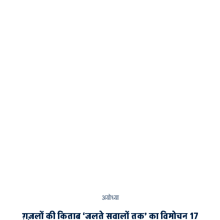
अयोध्या
ग़ज़लों की किताब ‘जलते सवालों तक’ का विमोचन 17