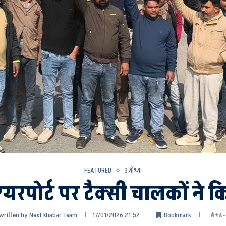
FEATURED
अयोध्या
यरपोर्ट पर टैक्सी चालकों ने क
written by
Next Khabar Team
17/01/2026 21:52
Bookmark
A+
A-