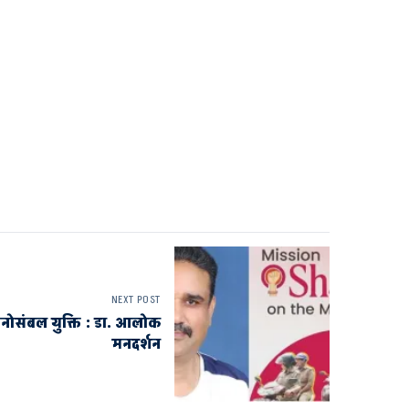
NEXT POST
मनोसंबल युक्ति : डा. आलोक
मनदर्शन