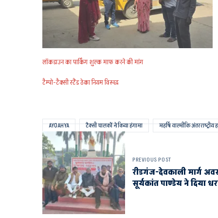
लॉकडाउन का पार्किंग शुल्क माफ करने की मांग
टैम्पो-टैक्सी स्टैंड ठेका नियम विरूद्ध
AYOAHYA
टैक्सी चालकों ने किया हंगामा
महर्षि वाल्मीकि अंतरराष्ट्रीय ह
PREVIOUS POST
रीडगंज-देवकाली मार्ग अवरूद
सूर्यकांत पाण्डेय ने दिया ध