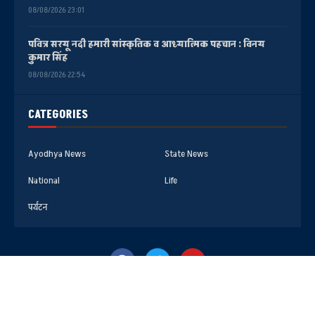
08/08/2026 23:01
पवित्र सरयू नदी हमारी सांस्कृतिक व आध्यात्मिक पहचान : विनय
कुमार सिंह
08/08/2026 22:54
CATEGORIES
Ayodhya News
State News
National
Life
पर्यटन
@2025- All Right Reserved. Faizabad Media Center AYODHYA