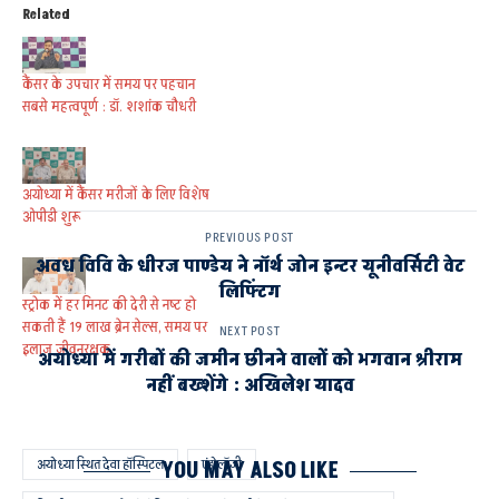
Related
कैंसर के उपचार में समय पर पहचान
सबसे महत्वपूर्ण : डॉ. शशांक चौधरी
अयोध्या में कैंसर मरीजों के लिए विशेष
ओपीडी शुरू
PREVIOUS POST
अवध विवि के धीरज पाण्डेय ने नॉर्थ जोन इन्टर यूनीवर्सिटी वेट
लिफ्टिंग
स्ट्रोक में हर मिनट की देरी से नष्ट हो
सकती हैं 19 लाख ब्रेन सेल्स, समय पर
NEXT POST
इलाज जीवनरक्षक
अयोध्या में गरीबों की जमीन छीनने वालों को भगवान श्रीराम
नहीं बख्शेंगे : अखिलेश यादव
अयोध्या स्थित देवा हॉस्पिटल
एंड्रोलॉजी
YOU MAY ALSO LIKE