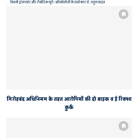
किडनी ट्रांसप्लांट और रोबोटिक यूरो-ऑन्कोलॉजी के डायरेक्टर डॉ. राहुल यादव
मैक्स अस्पताल ने अयोध्या में शुरू की विशेष यूरोलॉजी ओपीडी सेवाएं
यूरोलॉजी
यूरोलॉजी आउट पेशेंट डिपार्टमेंट
गिरोहबंद अधिनियम के तहत आरोपियों की दो बाइक व ई रिक्शा
कुर्क