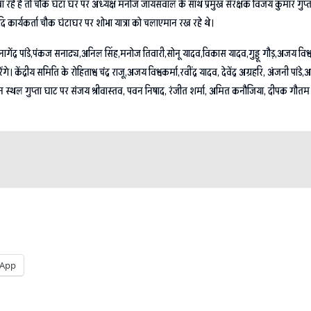
 बढ़वा रहे है तो चौक घंटा घर पर अध्यक्ष मनोज जायसवाल के साथ प्रमुख संरक्षक विजय कुमार गु
दि कार्यकर्ता चौक घंटाघर पर शोभा यात्रा को चलाएमान रख रहे थे।
य,नागेंद्र पांडे,पंकज सनाढ्य,अनिल सिंह,मनोज तिवारी,सोनू यादव,विकास यादव,गुड्डू गौड़,अजय विश
गे। केंद्रीय समिति के रोहिताश्व चंद्र राजू,अजय विश्वकर्मा,रवींद्र यादव, देवेंद्र अग्रहरि, अंजनी पा
सर्जन स्थल गुप्ता घाट पर संजय श्रीवास्तव, पवन निषाद, रंजीत शर्मा, अमित कनौजिया, दीपक गौ
App