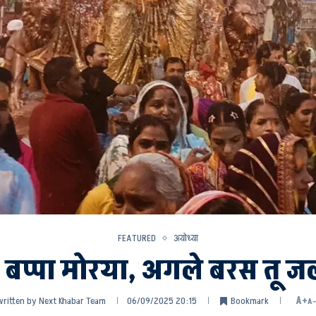
FEATURED
अयोध्या
बप्पा मोरया, अगले बरस तू ज
written by
Next Khabar Team
06/09/2025 20:15
Bookmark
A+
A-