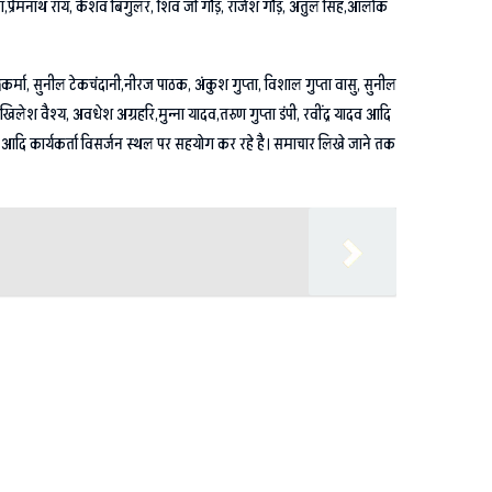
प्ता,प्रेमनाथ राय, केशव बिगुलर, शिव जी गौड़, राजेश गौड़, अतुल सिंह,आलोक
्वकर्मा, सुनील टेकचंदानी,नीरज पाठक, अंकुश गुप्ता, विशाल गुप्ता वासु, सुनील
ंडे,अखिलेश वैश्य, अवधेश अग्रहरि,मुन्ना यादव,तरुण गुप्ता डंपी, रवींद्र यादव आदि
तम आदि कार्यकर्ता विसर्जन स्थल पर सहयोग कर रहे है। समाचार लिखे जाने तक