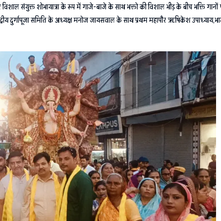
िशाल संयुक्त शोभायात्रा के रूप में गाजे-बाजे के साथ भक्तो की विशाल भीड़ के बीच भक्ति गानों 
ंद्रीय दुर्गापूजा समिति के अध्यक्ष मनोज जायसवाल के साथ प्रथम महापौर ऋषिकेश उपाध्याय,भाजप