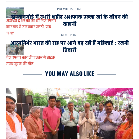
PREVIOUS POST
दास्तानगोई में उभरी शहीद अशफाक उल्ला खां के जीवन की
अयोध्या दर्शन को जा रही तेज रफ्तार
कहानी
कार सांड से टकराकर पलटी, पांच
घायल
NEXT POST
आत्मनिर्भर भारत की राह पर आगे बढ़ रही हैं महिलाएं : रजनी
तिवारी
तेज रफ्तार कार की टक्कर से बाइक
सवार युवक की मौत
YOU MAY ALSO LIKE
ACCIDENT
AYODHYA
अचानक टायर फटने से कार अनियंत्रित होकर पलटी
पूर्वांचल एक्सप्रेस-वे
भर्ती
सड़क हादसे में बुजुर्ग महिला घायल