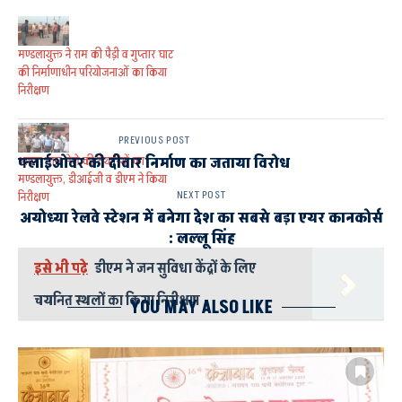
मण्डलायुक्त ने राम की पैड़ी व गुप्तार घाट
की निर्माणाधीन परियोजनाओं का किया
निरीक्षण
PREVIOUS POST
श्रावण मास मेले की तैयारियों का
फ्लाईओवर की दीवार निर्माण का जताया विरोध
मण्डलायुक्त, डीआईजी व डीएम ने किया
NEXT POST
निरीक्षण
अयोध्या रेलवे स्टेशन में बनेगा देश का सबसे बड़ा एयर कानकोर्स
: लल्लू सिंह
इसे भी पढ़े
डीएम ने जन सुविधा केंद्रों के लिए
चयनित स्थलों का किया निरीक्षण
YOU MAY ALSO LIKE
AYODHYA
मण्डलायुक्त गौरव दयाल