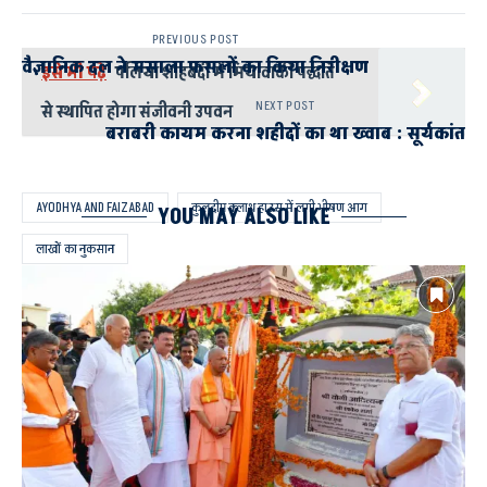
PREVIOUS POST
वैज्ञानिक दल ने मसाला फसलों का किया निरीक्षण
इसे भी पढ़े
पलिया शाहबदी में मियावाकी पद्धति
NEXT POST
से स्थापित होगा संजीवनी उपवन
बराबरी कायम करना शहीदों का था ख्वाब : सूर्यकांत
AYODHYA AND FAIZABAD
कुलदीप क्लाथ हाउस में लगी भीषण आग
YOU MAY ALSO LIKE
लाखों का नुकसान