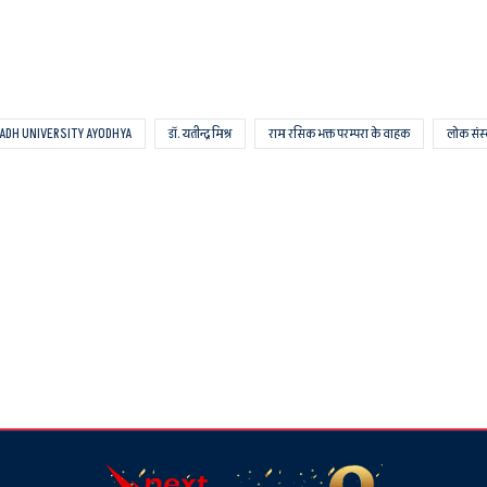
VADH UNIVERSITY AYODHYA
डॉ. यतीन्द्र मिश्र
राम रसिक भक्त परम्परा के वाहक
लोक संस्क