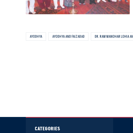
AYODHYA
AYODHYA AND FAIZABAD
DR. RAM MANOHAR LOHIA A
CATEGORIES