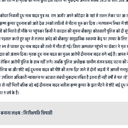
िवार की रात में ही मृतक की पत्नी कुंती देवी तहरीर पर मुकदमा अपराध संख्या 343/18 धारा 3
ा कोडरा निवासी दूध नाथ यादव पुत्र स्व. राम अजोंर अपने कोटेदार के यहां से राशन लेकर घर आ
र कृष्ण कुमार दूधनाथ को आते देख उनको लाठियों से पीटना शुरू कर दिया । मरणासन्न स्थित में
को मिलते ही मौके पर पहुंचकर किसी ने वारदात की सूचना बीकापुर कोतवाली पुलिस को दी सूचना म
ंच पड़ताल करते हुए खून से लतपत अधेड़ को बीकापुर सामुदायिक स्वास्थ्य केंद्र पर उपचार के लि
ूप से घायल दूध नाथ यादव की रास्ते में मौत हो गई। जिला अस्पताल पहुंचने पर डॉक्टर ने मृत 
 वारदात को अंजाम दिया। मृतक दूध नाथ यादव का मुख्य आरोपी दीनानाथ यादव सगे भाई है। आपस
है लेकिन आरोपी पुलिस के हाथ नहीं लगे। जबकि पुलिस अधीक्षक ग्रामीण संजय प्रसाद घटना की
े लिया था और छोटे भाई दूधनाथ यादव को पीछे की तरफ दिए जाने से दोनों भाइयों में आपसी मनम
पजिला अधिकारी न्यायालय पर बटवारा संबंधी मुकदमा लंबित है इतना ही नहीं वर्षों से चल रहे व
तो नहीं मिली बल्कि बड़े भाई दीनानाथ यादव भतीजा कृष्ण कुमार के द्वारा पीटने से छोटे भाई दू
 9 वर्ष के है।
बनाना लक्ष्य : गिरीशपति त्रिपाठी