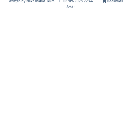
written by
Next Khabar Team
08/09/2025 22:44
Bookmark
A+
A-